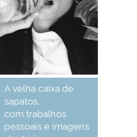
A velha caixa de
sapatos,
com trabalhos
pessoais e imagens